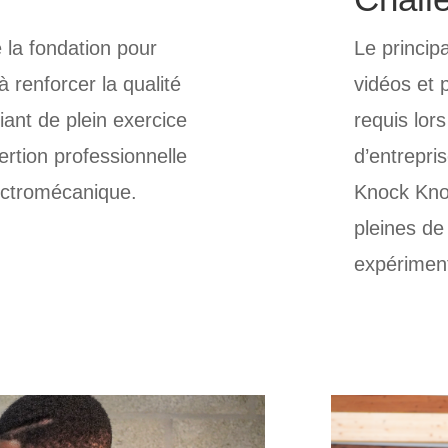
 la fondation pour
Le princip
à renforcer la qualité
vidéos et p
iant de plein exercice
requis lors
ertion professionnelle
d’entrepris
lectromécanique.
Knock Knoc
pleines de
expériment