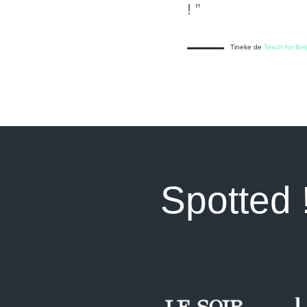
! ”
Tineke de
Teach for Be
Spotted 