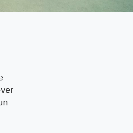
e
ever
 un