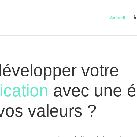
Accueil
À
développer votre
cation
avec une é
vos valeurs ?