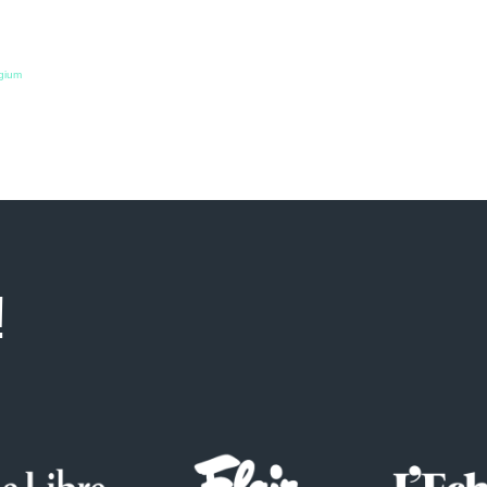
lgium
!