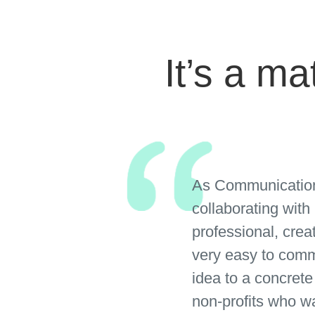
It’s a m
As Communication 
collaborating with
professional, crea
very easy to comm
idea to a concrete
non-profits who w