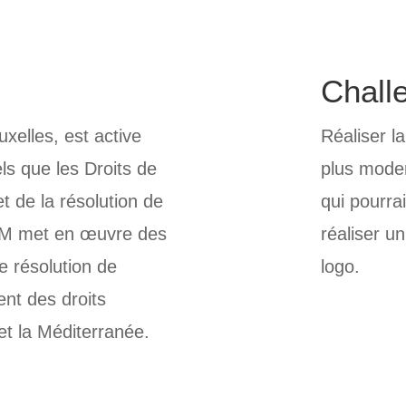
Chall
xelles, est active
Réaliser l
ls que les Droits de
plus moder
t de la résolution de
qui pourrai
 AIM met en œuvre des
réaliser u
de résolution de
logo.
ent des droits
et la Méditerranée.